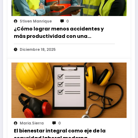
Stiven Manrique
0
¿Cómo lograr menos accidentes y
más productividad con una
especialización en seguridad y salud
Diciembre 18, 2025
en el trabajo?
Maria.sierra
0
El bienestar integral como eje de la