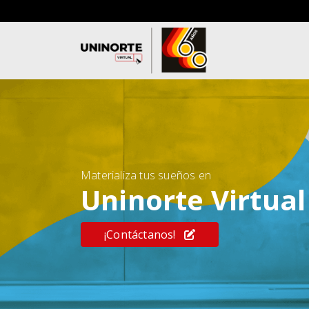
Materializa tus sueños en
Uninorte Virtual
¡Contáctanos!