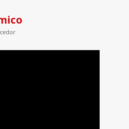
mico
ecedor