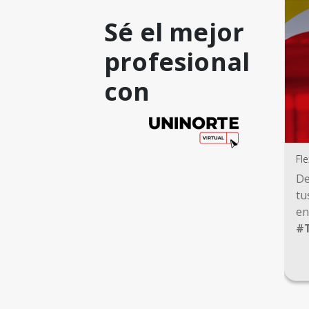
Sé el mejor
profesional
con
Fle
De
tu
en
#T